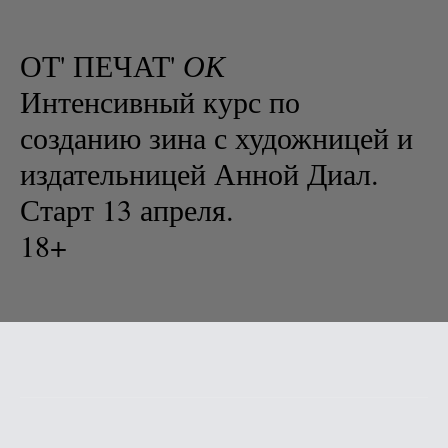
ОТ' ПЕЧАТ'
ОК
Интенсивный курс по
созданию зина с художницей и
издательницей Анной Диал.
Старт 13 апреля.
18+