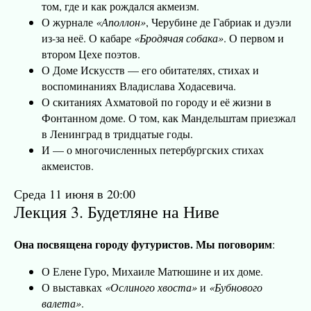
том, где и как рождался акмеизм.
О журнале
«Аполлон»
, Черубине де Габриак и дуэли
из-за неё. О кабаре
«Бродячая собака»
. О первом и
втором Цехе поэтов.
О Доме Искусств — его обитателях, стихах и
воспоминаниях Владислава Ходасевича.
О скитаниях Ахматовой по городу и её жизни в
Фонтанном доме. О том, как Мандельштам приезжал
в Ленинград в тридцатые годы.
И — о многочисленных петербургских стихах
акмеистов.
Среда 11 июня в 20:00
Лекция 3. Будетляне на Ниве
Она посвящена городу футуристов. Мы поговорим
:
О Елене Гуро, Михаиле Матюшине и их доме.
О выставках
«Ослиного хвоста»
и
«Бубнового
валета»
.