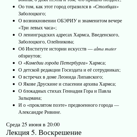
Оо том, как этот город отразился в
«Столбцах»
Заболоцкого;
О возникновении ОБЭРИУ и знаменитом вечере
«Три левых часа»;
О ленинградских адресах Хармса, Введенского,
Заболоцкого, Олейникова;
Об Институте истории искусств —
alma mater
обэриутов;
О
«Комедии города Петербурга»
Хармса;
О детской редакции Госиздата и её сотрудниках;
О встречах в доме Леонида Липавского;
О Якове Друскине и спасении архива Хармса;
О блокадных стихах Геннадия Гора и Павла
Зальцмана;
И о «проклятом поэте» предвоенного города —
Александре Ривине.
Среда 25 июня в 20:00
Лекция 5. Воскрешение