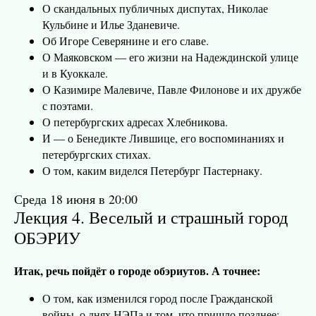
О скандальных публичных диспутах, Николае
Кульбине и Илье Зданевиче.
Об Игоре Северянине и его славе.
О Маяковском — его жизни на Надеждинской улице
и в Куоккале.
О Казимире Малевиче, Павле Филонове и их дружбе
с поэтами.
О петербургских адресах Хлебникова.
И — о Бенедикте Лившице, его воспоминаниях и
петербургских стихах.
О том, каким виделся Петербург Пастернаку.
Среда 18 июня в 20:00
Лекция 4. Веселый и страшный город
ОБЭРИУ
Итак, речь пойдёт о городе обэриутов. А точнее:
О том, как изменился город после Гражданской
войны, о днях НЭПа и том, что пришло позднее;