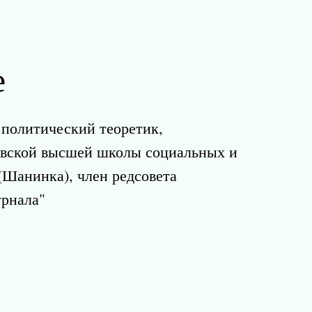
е
политический теоретик,
овской высшей школы социальных и
(Шанинка), член редсовета
урнала"