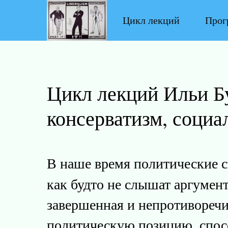
Цикл лекций
Прог
Цикл лекций Ильи Б
консерватизм, социа
В наше время политические 
как будто не слышат аргумен
завершенная и непротиворечи
политическую позицию, спос