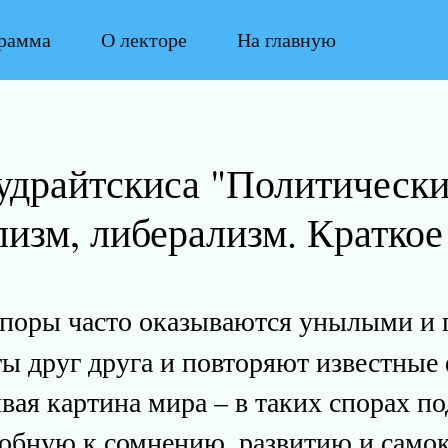
рамма
О лекторе
На главную
удрайтскиса "Политически
лизм, либерализм. Краткое
споры часто оказываются унылыми и
ты друг друга и повторяют известные
вая картина мира – в таких спорах 
обную к сомнению, развитию и самок